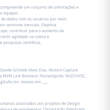
 compreende um conjunto de orientações e
as equipes
 de dados com os usuários por meio
r sensores inerciais. Objetiva
uipe, contribuir para o aumento da
rantir agilidade na coleta e
de pesquisas científicas.
iselle Schmidt Alves Díaz. Motion Capture
eta MVN Link Biomech. Florianópolis: NGD/UFSC,
d.ufsc.br›. Acesso em: ___.
umanos associados aos projetos de Design:
 captura de movimentos. Dissertação (Mestrado