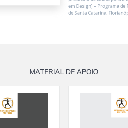
em Design) – Programa de 
de Santa Catarina, Florianópo
MATERIAL DE APOIO