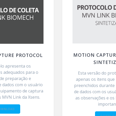
MOTION CAPTUR
PTURE PROTOCOL
SINTETI
lo apresenta os
s adequados para o
Esta versão do pro
de preparação e
apenas os itens que
e dados com o usuário
preenchidos durante
quipamento de captura
de dados com os usu
 MVN Link da Xsens.
as observações e os
importan
OWNLOAD
DOWNLO