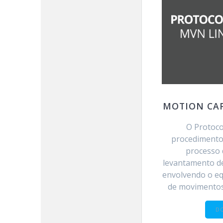
MOTION CA
O Protoco
procedimento
processo 
levantamento d
envolvendo o e
de movimentos
D