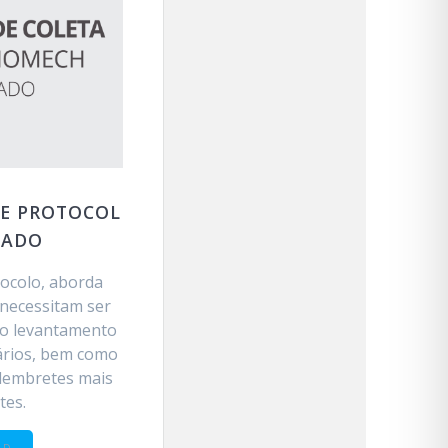
E PROTOCOL
ZADO
tocolo, aborda
 necessitam ser
 o levantamento
ários, bem como
 lembretes mais
tes.
AD