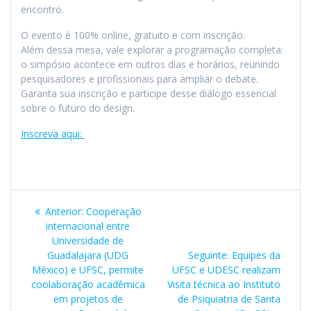
encontro.
O evento é 100% online, gratuito e com inscrição.
Além dessa mesa, vale explorar a programação completa:
o simpósio acontece em outros dias e horários, reunindo
pesquisadores e profissionais para ampliar o debate.
Garanta sua inscrição e participe desse diálogo essencial
sobre o futuro do design.
Inscreva aqui:
Navegação
Post
Anterior:
Cooperação
de
anterior:
internacional entre
Universidade de
Post
Post
Guadalajara (UDG
Seguinte:
Equipes da
seguinte:
México) e UFSC, permite
UFSC e UDESC realizam
coolaboração acadêmica
Visita técnica ao Instituto
em projetos de
de Psiquiatria de Santa