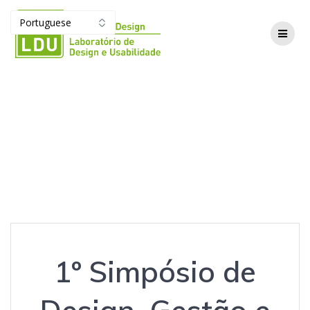
Skip
to
content
1º Simpósio de
Design, Gestão e
Inovação da UERJ
1º Simpósio de