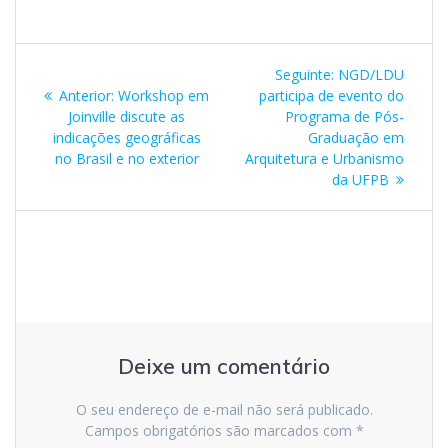
Navegação
Post
Seguinte:
NGD/LDU
de
Post
seguinte:
Anterior:
Workshop em
participa de evento do
anterior:
Joinville discute as
Programa de Pós-
Post
indicações geográficas
Graduação em
no Brasil e no exterior
Arquitetura e Urbanismo
da UFPB
Deixe um comentário
O seu endereço de e-mail não será publicado.
Campos obrigatórios são marcados com
*