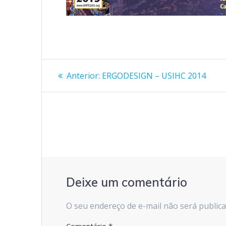
Navegação
Post
Anterior:
ERGODESIGN – USIHC 2014
anterior:
de
Post
Deixe um comentário
O seu endereço de e-mail não será publica
Comentário
*