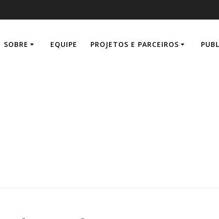
SOBRE
EQUIPE
PROJETOS E PARCEIROS
PUB
tional Conferenc
Factors and Erg